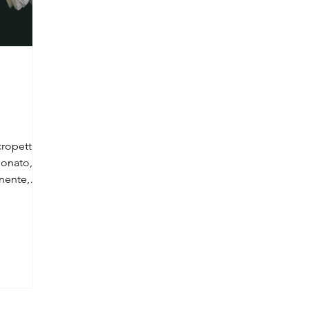
cropetta
ionato,
nente,