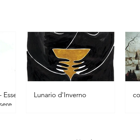
- Essere
Lunario d'Inverno
co
sere nel