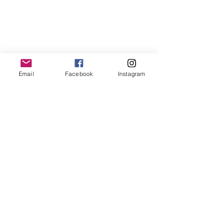
Email
Facebook
Instagram
LemmeLemme
Collective
/ Italy
for collaboration or requests please write:
lemme.redazione@gmail.com