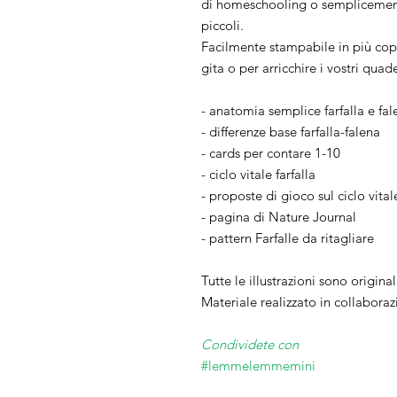
di homeschooling o semplicement
piccoli.
Facilmente stampabile in più cop
gita o per arricchire i vostri quad
- anatomia semplice farfalla e fal
- differenze base farfalla-falena
- cards per contare 1-10
- ciclo vitale farfalla
- proposte di gioco sul ciclo vita
- pagina di Nature Journal
- pattern Farfalle da ritagliare
Tutte le illustrazioni sono origina
Materiale realizzato in collabora
Condividete con
#lemmelemmemini