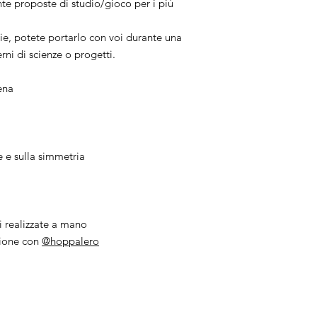
e proposte di studio/gioco per i più
ie, potete portarlo con voi durante una
erni di scienze o progetti.
ena
le e sulla simmetria
li realizzate a mano
zione con
@hoppalero