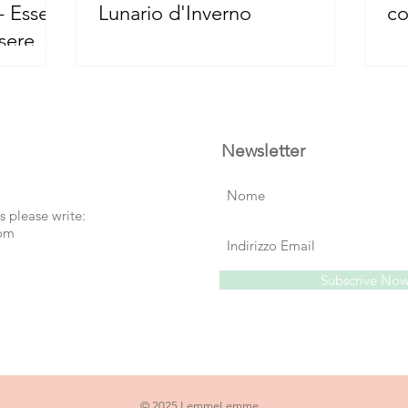
- Essere
Lunario d'Inverno
co
sere nel
Newsletter
s please write:
com
Subscrive No
© 2025 LemmeLemme