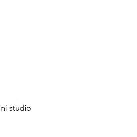
ini studio
o
ato