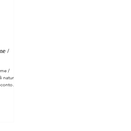
e /
mme /
i natura.
cconto