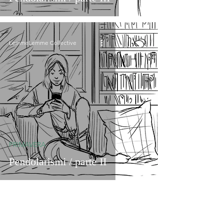
LemmeLemme Collective
PRIMAVERA
Pendolarismi / parte II