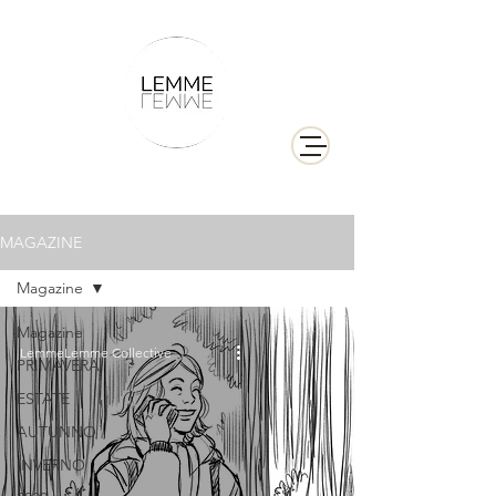
MAGAZINE
Magazine
Magazine
LemmeLemme Collective
PRIMAVERA
ESTATE
AUTUNNO
INVERNO