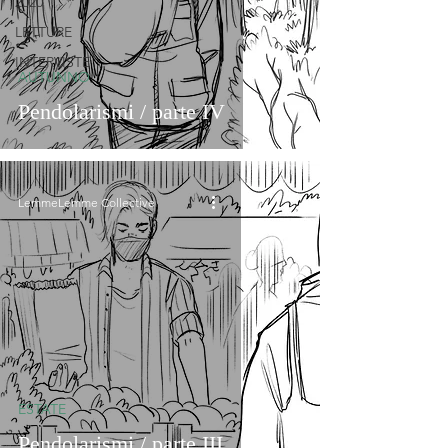
2020
LETTURE
INTERVISTE
AUTUNNO
Pendolarismi / parte IV
LemmeLemme Collective
ESTATE
Pendolarismi / parte III