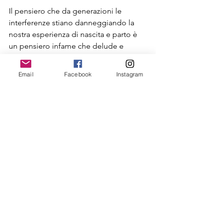
Il pensiero che da generazioni le 
interferenze stiano danneggiando la 
nostra esperienza di nascita e parto è 
un pensiero infame che delude e 
intristisce. 
Accettiamo ormai per tradizione 
Email
Facebook
Instagram
interventi e interferenze mediche in 
campo materno infantile con 
l'indulgenza che abbiamo smesso di 
avere davanti alle bistecche del 
discount. E questo, oggettivamente, 
non ha alcun senso.
La materia nascita tocca poi sempre, 
comunque, corde delicate che sono 
quelle legate a inconscio, storia 
personale, legami. E' naturale, ovvio, 
che il cambio di rotta sia lento, 
faticoso. 