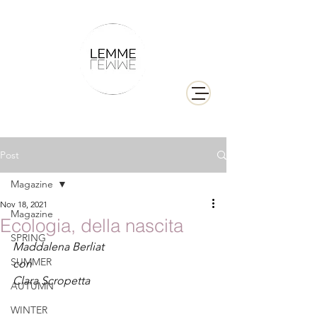
Post
Magazine
Nov 18, 2021
Magazine
Ecologia, della nascita
SPRING
Maddalena Berliat 
SUMMER
con 
Clara Scropetta
AUTUMN
WINTER