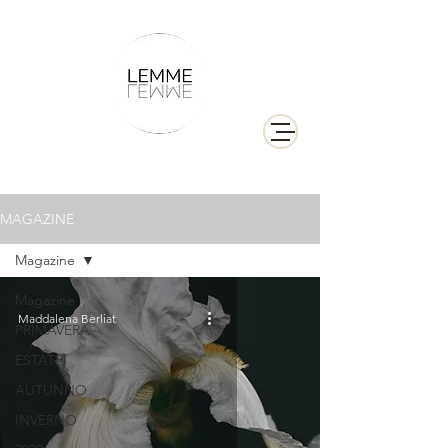
MAGAZINE
Magazine
Magazine
Maddalena Berliat
PRIMAVERA
ESTATE
AUTUNNO
INVERNO