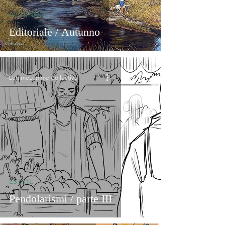
AUTUNNO
Editoriale / Autunno
LemmeLemme Collective
ESTATE
Pendolarismi / parte III