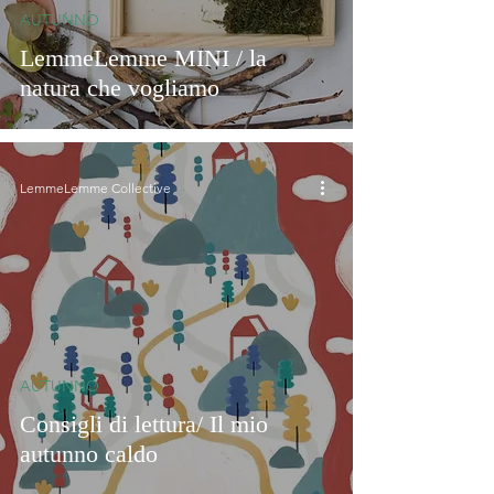
AUTUNNO
LemmeLemme MINI / la
natura che vogliamo
LemmeLemme Collective
AUTUNNO
Consigli di lettura/ Il mio
autunno caldo