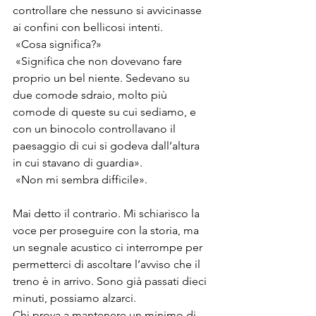
controllare che nessuno si avvicinasse 
ai confini con bellicosi intenti.
 «Cosa significa?»
 «Significa che non dovevano fare 
proprio un bel niente. Sedevano su 
due comode sdraio, molto più 
comode di queste su cui sediamo, e 
con un binocolo controllavano il 
paesaggio di cui si godeva dall’altura 
in cui stavano di guardia».
 «Non mi sembra difficile».
Mai detto il contrario. Mi schiarisco la 
voce per proseguire con la storia, ma 
un segnale acustico ci interrompe per 
permetterci di ascoltare l’avviso che il 
treno è in arrivo. Sono già passati dieci 
minuti, possiamo alzarci.
Chi prova a mantenere un minimo di 