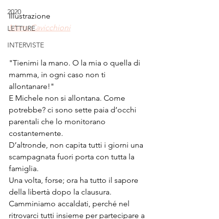
2020
Illustrazione
Marta Cavicchioni
LETTURE
INTERVISTE
"Tienimi la mano. O la mia o quella di 
mamma, in ogni caso non ti 
allontanare!"
E Michele non si allontana. Come 
potrebbe? ci sono sette paia d’occhi 
parentali che lo monitorano 
costantemente. 
D’altronde, non capita tutti i giorni una 
scampagnata fuori porta con tutta la 
famiglia. 
Una volta, forse; ora ha tutto il sapore 
della libertà dopo la clausura. 
Camminiamo accaldati, perché nel 
ritrovarci tutti insieme per partecipare a 