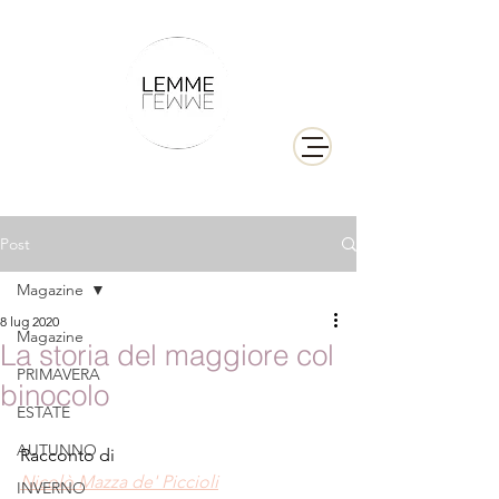
Post
Magazine
8 lug 2020
Magazine
La storia del maggiore col
PRIMAVERA
binocolo
ESTATE
AUTUNNO
Racconto di
Nicolò Mazza de' Piccioli
INVERNO