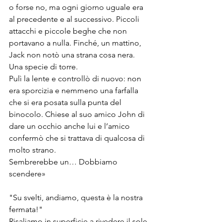
o forse no, ma ogni giorno uguale era 
al precedente e al successivo. Piccoli 
attacchi e piccole beghe che non 
portavano a nulla. Finché, un mattino, 
Jack non notò una strana cosa nera. 
Una specie di torre. 
Pulì la lente e controllò di nuovo: non 
era sporcizia e nemmeno una farfalla 
che si era posata sulla punta del 
binocolo. Chiese al suo amico John di 
dare un occhio anche lui e l’amico 
confermò che si trattava di qualcosa di 
molto strano. 
Sembrerebbe un… Dobbiamo 
scendere»
"Su svelti, andiamo, questa è la nostra 
fermata!"
Risaliamo in superficie a rivedere il sole 