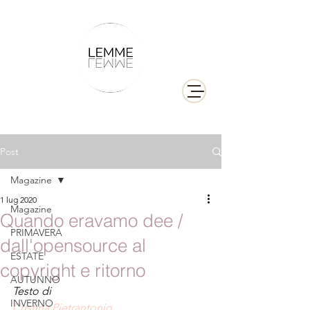
Post
Magazine
1 lug 2020
Magazine
Quando eravamo dee /
PRIMAVERA
dall'opensource al
ESTATE
copyright e ritorno
AUTUNNO
Testo di
INVERNO
Cristina Pietrantonio