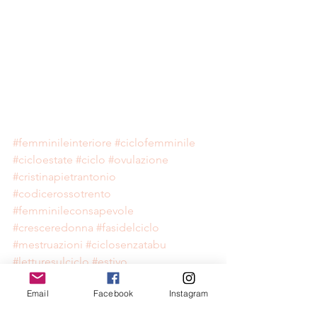
#femminileinteriore
#ciclofemminile
#cicloestate
#ciclo
#ovulazione
#cristinapietrantonio
#codicerossotrento
#femminileconsapevole
#cresceredonna
#fasidelciclo
#mestruazioni
#ciclosenzatabu
#letturesulciclo
#estivo
#estatelemmelemme
Email
Facebook
Instagram
#ecologiafemminile
#creativitàfemminile
#lemmelemme