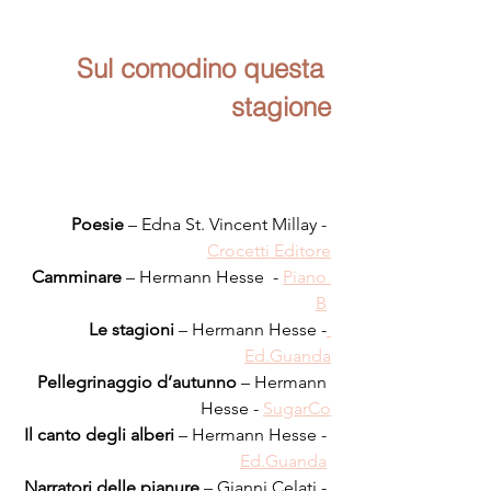
Sul comodino questa 
stagione
Poesie
 – Edna St. Vincent Millay - 
Crocetti Editore
Camminare
 – Hermann Hesse  - 
Piano 
B
Le stagioni
 – Hermann Hesse -
Ed.Guanda
Pellegrinaggio d’autunno
 – Hermann 
Hesse - 
SugarCo
Il canto degli alberi
 – Hermann Hesse - 
Ed.Guanda
Narratori delle pianure
 – Gianni Celati - 