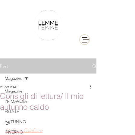
Post
Magazine
21 ott 2020
Magazine
Consigli di lettura/ Il mio
PRIMAVERA
autunno caldo
ESTATE
AUTUNNO
di
Stefano Calafiore
INVERNO