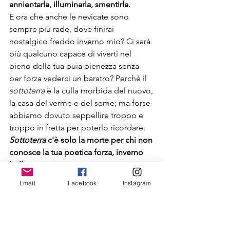
annientarla, illuminarla, smentirla.
E ora che anche le nevicate sono 
sempre più rade, dove finirai 
nostalgico freddo inverno mio? Ci sarà 
più qualcuno capace di viverti nel 
pieno della tua buia pienezza senza 
per forza vederci un baratro? Perché il 
sottoterra
 è la culla morbida del nuovo, 
la casa del verme e del seme; ma forse 
abbiamo dovuto seppellire troppo e 
troppo in fretta per poterlo ricordare. 
Sottoterra
 c'è solo la morte per chi non 
conosce la tua poetica forza, inverno 
bello e curativo.
Portaci anche quest'anno, non troppo 
Email
Facebook
Instagram
in fretta, verso nuove fioriture e nuove 
battaglie. 
I tuoi morti sono il seme per domani, il 
tuo silenzio la preghiera che unisce 