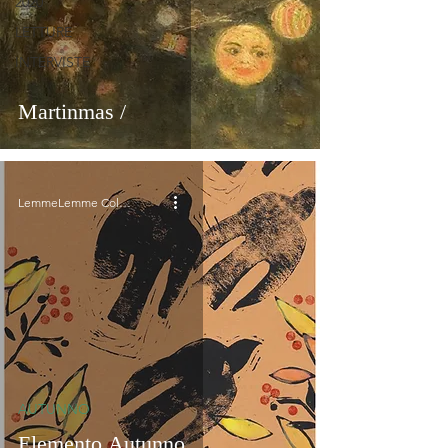
2020
LETTURE
INTERVISTE
Martinmas /
LemmeLemme Collective
AUTUNNO
Elemento Autunno