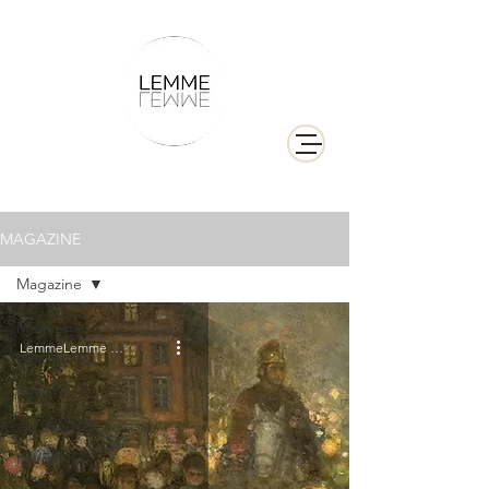
MAGAZINE
Magazine
Magazine
LemmeLemme Collective
PRIMAVERA
ESTATE
AUTUNNO
INVERNO