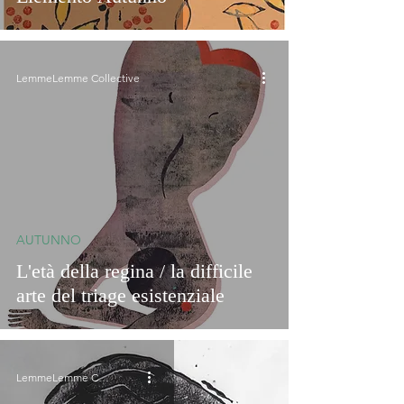
LemmeLemme Collective
AUTUNNO
L'età della regina / la difficile
arte del triage esistenziale
LemmeLemme Collective