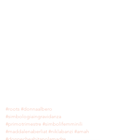
#roots
#donnaalbero
#simbologiaingravidanza
#primotrimestre
#simbolifemminili
#maddalenaberliat
#niklabanzi
#amah
#donnecheabitanolamadre