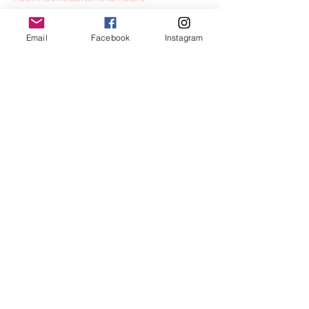
#invernofemminile
#invernoegravidanza
#radicamento
Email
Facebook
Instagram
#trimestridellagravidanza
#artegravidanza
#artefemminile
#radicamentointeriore
#radici
#myrootsaresoft
#rootsillustration
#mani
#nutrimentofemminile
#gravidanzaconsapevole
#ecologiadellanascita
#ecologiaingravidanza
#raccontogravidanza
#lemmelemme
#lemmelemmecollective
INVERNO
Mostra tutti
Post recenti