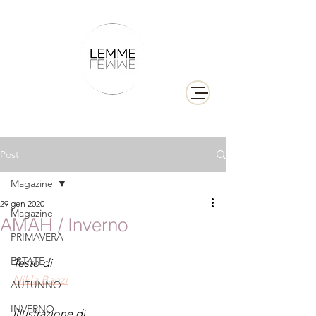
Post
Magazine
29 gen 2020
Magazine
AMAH / Inverno
PRIMAVERA
ESTATE
Testo di 
Nikla Banzi
AUTUNNO
INVERNO
Illustrazione di 