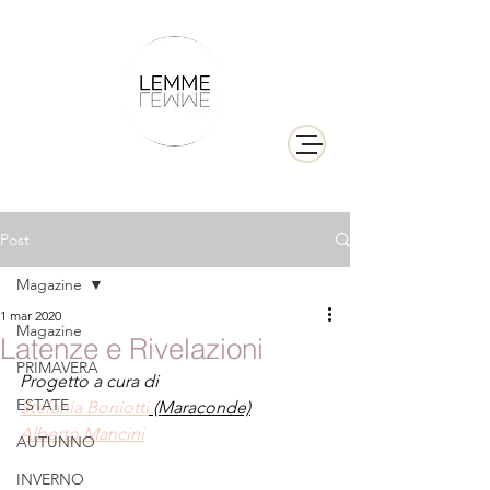
Post
Magazine
1 mar 2020
Magazine
Latenze e Rivelazioni
PRIMAVERA
Progetto a cura di
ESTATE
Stefania Boniotti
 (Maraconde)
Alberto Mancini
AUTUNNO
INVERNO