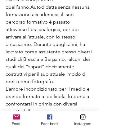
quell’anno.Autodidatta senza nessuna 
formazione accademica, il  suo 
percorso formativo è passato 
attraverso l’era analogica, per poi  
arrivare all’attuale, con lo stesso 
entusiasmo. Durante quegli anni, ha  
lavorato come assistente presso diversi 
studi di Brescia e Bergamo,  alcuni dei 
quali dai “sapori” decisamente 
costruttivi per il suo attuale  modo di 
porsi come fotografo.
L’amore incondizionato per il medio e 
grande formato a  pellicola, lo porta a 
confrontarsi in primis con diversi 
aspetti della  sua persona, sempre in 
bilico tra la ricerca del semplice, 
Email
Facebook
Instagram
stando nel  difficile e poco comodo. 
Un raffronto continuo con sé stesso 