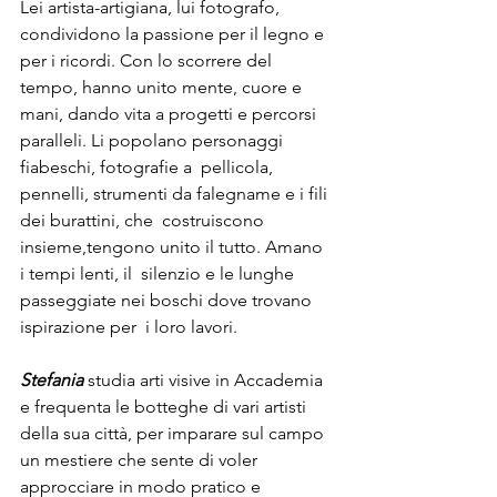
Lei artista-artigiana, lui fotografo, 
condividono la passione per il legno e 
per i ricordi. Con lo scorrere del 
tempo, hanno unito mente, cuore e 
mani, dando vita a progetti e percorsi 
paralleli. Li popolano personaggi 
fiabeschi, fotografie a  pellicola, 
pennelli, strumenti da falegname e i fili 
dei burattini, che  costruiscono 
insieme,tengono unito il tutto. Amano 
i tempi lenti, il  silenzio e le lunghe 
passeggiate nei boschi dove trovano 
ispirazione per  i loro lavori.
Stefania
 studia arti visive in Accademia 
e frequenta le botteghe di vari artisti  
della sua città, per imparare sul campo 
un mestiere che sente di voler  
approcciare in modo pratico e 