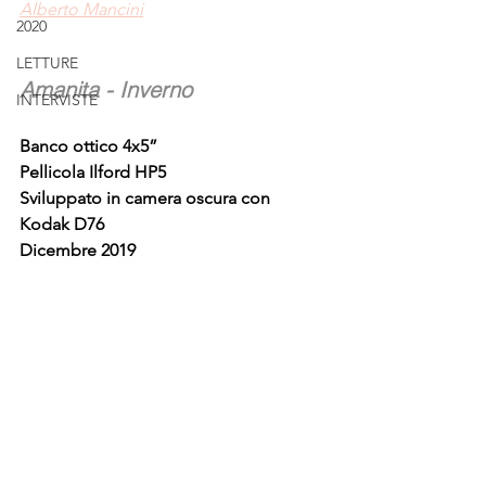
Alberto Mancini
2020
LETTURE
Amanita - Inverno
INTERVISTE
Banco ottico 4x5”
Pellicola Ilford HP5
Sviluppato in camera oscura con 
Kodak D76
Dicembre 2019