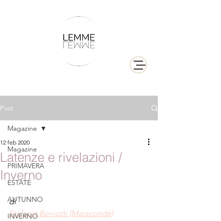
Post
Magazine
12 feb 2020
Magazine
Latenze e rivelazioni /
PRIMAVERA
Inverno
ESTATE
AUTUNNO
di 
Stefania Boniotti (Maraconde)
INVERNO